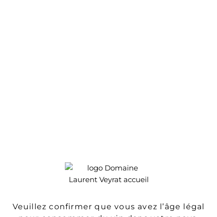
Grand-père
1925
Naissance de mon grand-père, Raoul Veyrat.
Malheureusement son père mourut très tôt des
suites de blessures de guerre. Alors âgé de
11 ans, mon grand père devint soutien de
famille et dut prendre en main la propriété
familiale, malgré son jeune âge.
Courageusement il poursuivit l’activité
agricole, soutenu par ma grand-mère Marthe.
Ensemble, ils développèrent la culture des
arbres fruitiers, produisant des abricots,
pêches et poires.
Leurs quatre enfants Jacqueline, Françoise,
Pierre, mon père, et Blandine ont toujours pris
une part active aux travaux de la ferme
pendant les vacances d’été et ont su préserver
la magnifique unité du lien familial.
Veuillez confirmer que vous avez l’âge légal