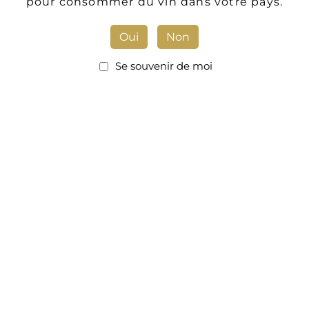
pour consommer du vin dans votre pays.
Oui
Non
Se souvenir de moi
1982
Laurent et son Grand-père
1952
Un décret étend l’aire d’appellation
CROZES-HERMITAGE
à la commune de Chanos
. Mes grands-parents ont alors
Curson
immédiatement décidé de planter des vignes et
commencèrent à produire du vin blanc et
rouge sous l’appellation
CROZES-HERMITAGE
!
1979